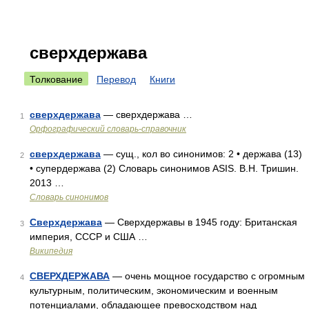
сверхдержава
Толкование
Перевод
Книги
сверхдержава
— сверхдержава …
1
Орфографический словарь-справочник
сверхдержава
— сущ., кол во синонимов: 2 • держава (13)
2
• супердержава (2) Словарь синонимов ASIS. В.Н. Тришин.
2013 …
Словарь синонимов
Сверхдержава
— Сверхдержавы в 1945 году: Британская
3
империя, СССР и США …
Википедия
СВЕРХДЕРЖАВА
— очень мощное государство с огромным
4
культурным, политическим, экономическим и военным
потенциалами, обладающее превосходством над