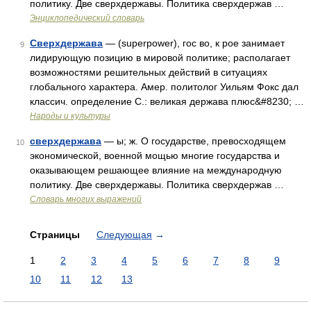
политику. Две сверхдержавы. Политика сверхдержав …
Энциклопедический словарь
Сверхдержава
— (superpower), гос во, к рое занимает
9
лидирующую позицию в мировой политике; располагает
возможностями решительных действий в ситуациях
глобального характера. Амер. политолог Уильям Фокс дал
классич. определение С.: великая держава плюс&#8230; …
Народы и культуры
сверхдержава
— ы; ж. О государстве, превосходящем
10
экономической, военной мощью многие государства и
оказывающем решающее влияние на международную
политику. Две сверхдержавы. Политика сверхдержав …
Словарь многих выражений
Страницы
Следующая
→
1
2
3
4
5
6
7
8
9
10
11
12
13