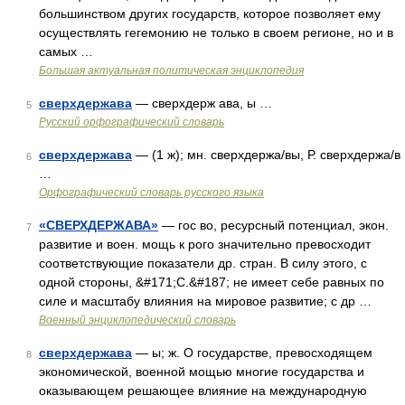
большинством других государств, которое позволяет ему
осуществлять гегемонию не только в своем регионе, но и в
самых …
Большая актуальная политическая энциклопедия
сверхдержава
— сверхдерж ава, ы …
5
Русский орфографический словарь
сверхдержава
— (1 ж); мн. сверхдержа/вы, Р. сверхдержа/в
6
…
Орфографический словарь русского языка
«СВЕРХДЕРЖАВА»
— гос во, ресурсный потенциал, экон.
7
развитие и воен. мощь к рого значительно превосходит
соответствующие показатели др. стран. В силу этого, с
одной стороны, &#171;С.&#187; не имеет себе равных по
силе и масштабу влияния на мировое развитие; с др …
Военный энциклопедический словарь
сверхдержава
— ы; ж. О государстве, превосходящем
8
экономической, военной мощью многие государства и
оказывающем решающее влияние на международную